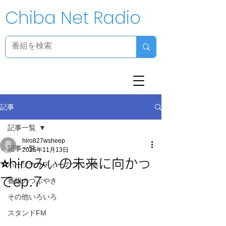
Chiba Net Radio
記事
記事一覧
hiro827wsheep
記事一覧
2025年11月13日
⭐️hiroみぃの未来に向かっ
パーソナリティーのつぶやき
てep.7
番組のつぶやき
その他いろいろ
スタンドFM