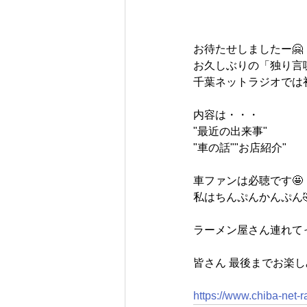
お待たせしましたー🤗
お久しぶりの「独り言喋
千葉ネットラジオでは初
内容は・・・
"最近の出来事"
"車の話""お店紹介"
車ファンは必聴です🤩
私はちんぷんかんぷん
ラーメン屋さん連れてっ
皆さん 最後までお楽し
https://www.chiba-net-