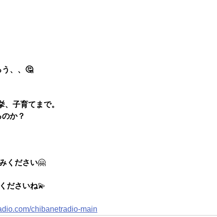
う、、🤔
挙、子育てまで。
るのか？
しみください
🤗
きくださいね
💫
radio.com/chibanetradio-main