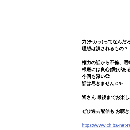
力(チカラ)ってなんだろ
理想は潰されるもの？
権力の話から不倫、選
根底には良心(愛)があ
今回も深い💞
話は尽きません☺️✨
皆さん 最後までお楽
ぜひ過去配信も お聴
https://www.chiba-net-