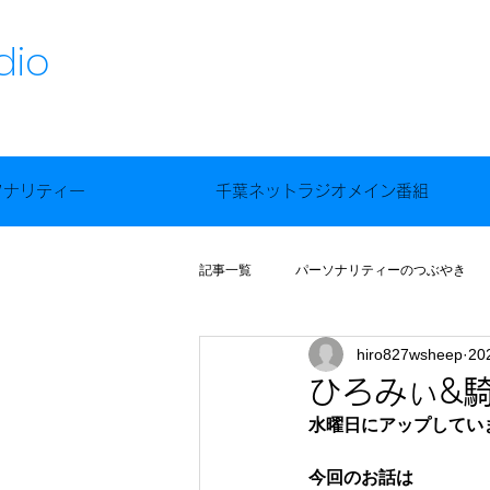
dio
ソナリティー
千葉ネットラジオメイン番組
記事一覧
パーソナリティーのつぶやき
hiro827wsheep
20
ひろみぃ&騎士
水曜日にアップしていま
今回のお話は