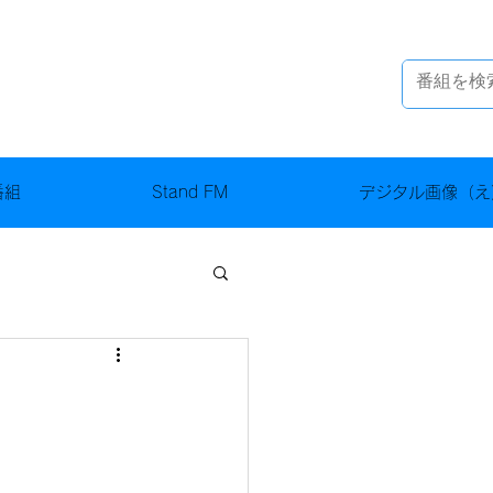
番組
Stand FM
デジタル画像（え