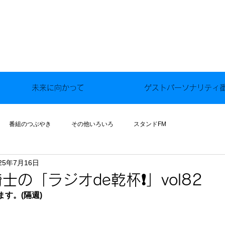
未来に向かって
ゲストパーソナリティ
番組のつぶやき
その他いろいろ
スタンドFM
25年7月16日
の「ラジオde乾杯❗️」vol82
す。(隔週)